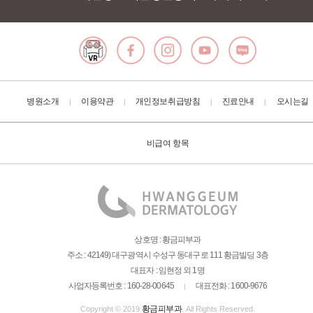
병원소개
이용약관
개인정보취급방침
진료안내
오시는길
|
|
|
|
비급여 항목
상호명 : 황금피부과
주소 : 42149) 대구광역시 수성구 동대구로 111 황금빌딩 3층
대표자 : 임현정 외 1명
사업자등록번호 : 160-28-00645
대표전화 : 1600-9676
|
황금피부과
Copyright © 2019
. All Rights Reserved.