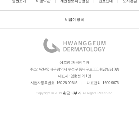
병원소개
이용약관
개인정보취급방침
진료안내
오시는길
|
|
|
|
비급여 항목
상호명 : 황금피부과
주소 : 42149) 대구광역시 수성구 동대구로 111 황금빌딩 3층
대표자 : 임현정 외 1명
사업자등록번호 : 160-28-00645
대표전화 : 1600-9676
|
황금피부과
Copyright © 2019
. All Rights Reserved.