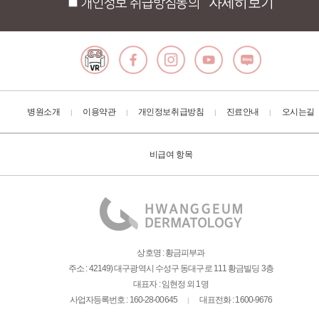
자세히보기
개인정보 취급방침동의
병원소개
이용약관
개인정보취급방침
진료안내
오시는길
|
|
|
|
비급여 항목
상호명 : 황금피부과
주소 : 42149) 대구광역시 수성구 동대구로 111 황금빌딩 3층
대표자 : 임현정 외 1명
사업자등록번호 : 160-28-00645
대표전화 : 1600-9676
|